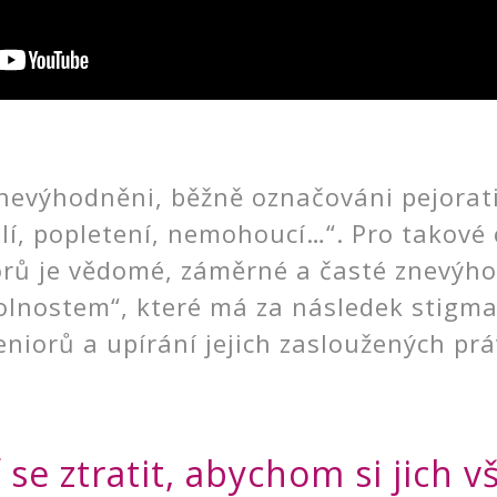
nevýhodněni, běžně označováni pejorativ
lí, popletení, nemohoucí…“. Pro takové 
rů je vědomé, záměrné a časté znevýhodně
kolnostem“, které má za následek stigm
eniorů a upírání jejich zasloužených prá
se ztratit, abychom si jich v