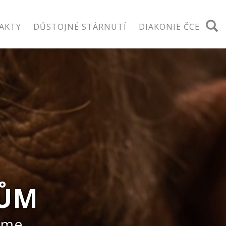
TAKTY
DŮSTOJNÉ STÁRNUTÍ
DIAKONIE ČCE
RŮM
líme