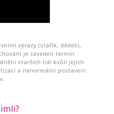
ními výrazy (stařík, dědek),
chování je zaveden termín
ní starších lidí kvůli jejich
atizaci a nenormální postavení
v.
šimli?