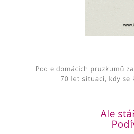
Podle domácích průzkumů zaži
70 let situaci, kdy s
Ale stá
Podí