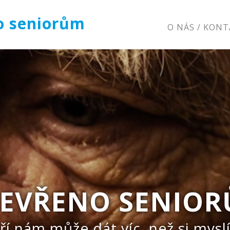
o seniorům
O NÁS / KON
EVŘENO SENIO
ří nám může dát víc, než si mys