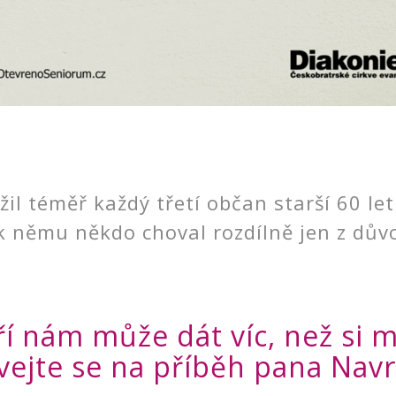
l téměř každý třetí občan starší 60 let 
e k němu někdo choval rozdílně jen z dův
ří nám může dát víc, než si 
vejte se na příběh pana Navrá