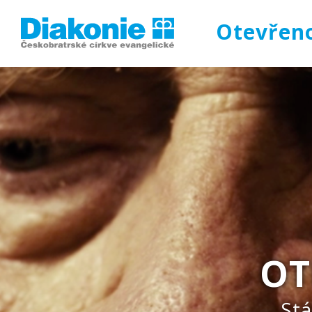
Otevřen
OT
Stá