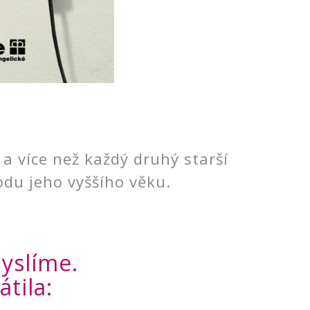
a více než každý druhý starší
odu jeho vyššího věku.
myslíme.
tila: