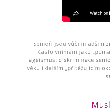
Senioři jsou vůči mladším z
často vnímáni jako „poma
ageismus: diskriminace senio
věku i dalším „přitěžujícím o
s
Musí 